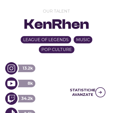
OUR TALENT
KenRhen
LEAGUE OF LEGENDS
MUSIC
POP CULTURE
13.2k
8k
STATISTICHE
AVANZATE
34.2k