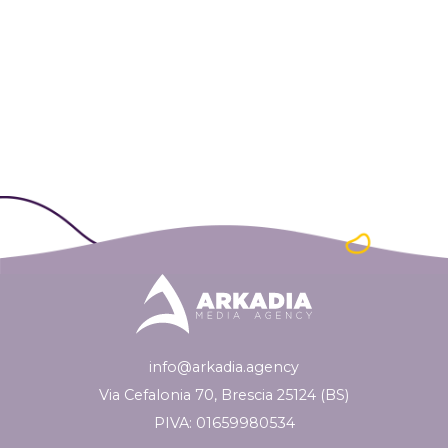
info@arkadia.agency
Via Cefalonia 70, Brescia 25124 (BS)
PIVA: 01659980534