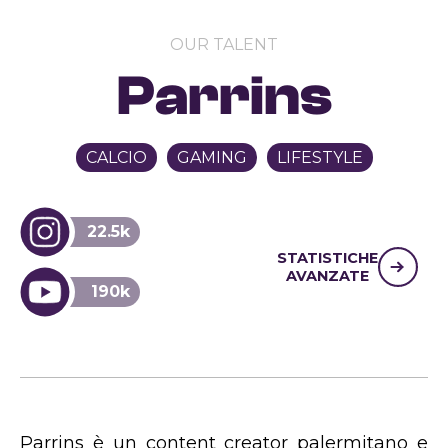
OUR TALENT
Parrins
CALCIO
GAMING
LIFESTYLE
22.5k
STATISTICHE
AVANZATE
190k
Parrins è un content creator palermitano e