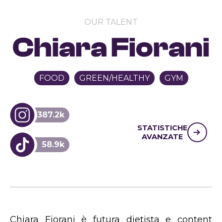
OUR TALENT
Chiara Fiorani
FOOD
GREEN/HEALTHY
GYM
387.2k
STATISTICHE
AVANZATE
58.9k
Chiara Fiorani è futura dietista e content